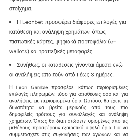
στοίχημα.
Η Leonbet προσφέρει διάφορες επιλογές για
κατάθεση και ανάληψη χρημάτων, όπως
πιστωτικές κάρτες, ψηφιακά πορτοφόλια (e-
wallets) και τραπεζικές μεταφορές.
Συνήθως, οι καταθέσεις γίνονται άμεσα, ενώ
οι αναλήψεις απαιτούν από 1 έως 3 ημέρες.
Η Leon Gamble προσφέρει κάπως περιορισμένες
επιλογές πληρωμών, τόσο για καταθέσεις όσο και για
αναλήψεις, με περιορισμένα όρια. Ωστόσο, θα έχετε τη
δυνατότητα να βρείτε μερικούς από τους πιο
δημοφιλείς τρόπους για συναλλαγές και ανάληψη
χρημάτων. Όπως θα διαπιστώσετε, ορισμένες από τις
μεθόδους προσφέρουν εξαιρετικά υψηλά όρια. Για να
συμμετάσχετε στις συγκινήσεις των αγώνων και να