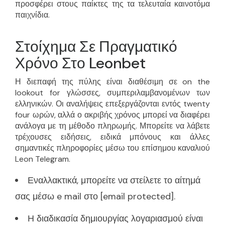
προσφέρει στους παίκτες της τα τελευταία καινοτόμα
παιχνίδια.
Στοίχημα Σε Πραγματικό
Χρόνο Στο Leonbet
Η διεπαφή της πύλης είναι διαθέσιμη σε on the
lookout for γλώσσες, συμπεριλαμβανομένων των
ελληνικών. Οι αναλήψεις επεξεργάζονται εντός twenty
four ωρών, αλλά ο ακριβής χρόνος μπορεί να διαφέρει
ανάλογα με τη μέθοδο πληρωμής. Μπορείτε να λάβετε
τρέχουσες ειδήσεις, ειδικά μπόνους και άλλες
σημαντικές πληροφορίες μέσω του επίσημου καναλιού
Leon Telegram.
Εναλλακτικά, μπορείτε να στείλετε το αίτημά
σας μέσω e mail στο [email protected].
Η διαδικασία δημιουργίας λογαριασμού είναι