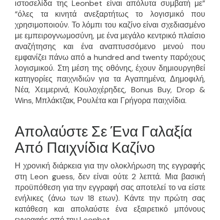
ιστοσελίδα της Leonbet είναι απόλυτα συμβατή με”
“όλες τα κινητά ανεξαρτήτως το λογισμικό που
χρησιμοποιούν. Το λόμπι του καζίνο είναι σχεδιασμένο
με εμπειρογνωμοσύνη, με ένα μεγάλο κεντρικό πλαίσιο
αναζήτησης και ένα αναπτυσσόμενο μενού που
εμφανίζει πάνω από a hundred and twenty παρόχους
λογισμικού. Στη μέση της οθόνης, έχουν δημιουργηθεί
κατηγορίες παιχνιδιών για τα Αγαπημένα, Δημοφιλή,
Νέα, Χειμερινά, Κουλοχέρηδες, Bonus Buy, Drop &
Wins, Μπλάκτζακ, Ρουλέτα και Γρήγορα παιχνίδια.
Απολαύστε Σε Ένα Γαλαξία
Από Παιχνίδια Καζίνο
Η χρονική διάρκεια για την ολοκλήρωση της εγγραφής
στη Leon guess, δεν είναι ούτε 2 λεπτά. Μια βασική
προϋπόθεση για την εγγραφή σας αποτελεί το να είστε
ενήλικες (άνω των 18 ετων). Κάντε την πρώτη σας
κατάθεση και απολαύστε ένα εξαιρετικό μπόνους
εγγραφής από την Leonbet.