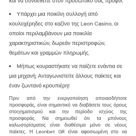
και να συνδεθείτε στον προσωπικό σας προφίλ.
Υπάρχει μια ποικίλη συλλογή από
κουλοχέρηδες στο καζίνο της Leon Casino, οι
οποίοι περιλαμβάνουν μια ποικιλία
χαρακτηριστικών, δωρεάν περιστροφών,
θεμάτων και γραμμών πληρωμής.
Μήπως κουραστήκατε να παίζετε ενάντια σε
μια μηχανή; Ανταγωνιστείτε άλλους παίκτες και
έναν ζωντανό κρουπιέρη!
Πριν από την ενεργοποίηση οποιασδήποτε
προσφοράς, είναι σημαντικό να διαβάσετε τους όρους
στοιχηματισμού και την περίοδο ισχύος της
προσφοράς. Να σημειωθεί ότι τα μπόνους
καλωσορίσματος είναι διαθέσιμα μόνο σε νέους
παίκτες. Η Leonbet GR είναι αφοσιωμένη στο να