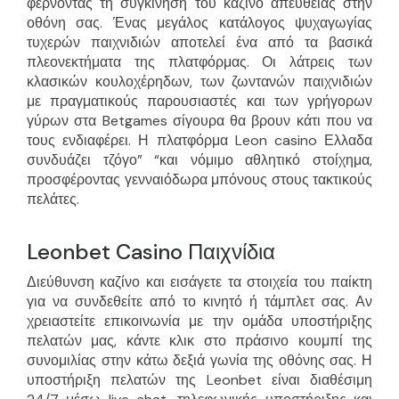
φέρνοντας τη συγκίνηση του καζίνο απευθείας στην
οθόνη σας. Ένας μεγάλος κατάλογος ψυχαγωγίας
τυχερών παιχνιδιών αποτελεί ένα από τα βασικά
πλεονεκτήματα της πλατφόρμας. Οι λάτρεις των
κλασικών κουλοχέρηδων, των ζωντανών παιχνιδιών
με πραγματικούς παρουσιαστές και των γρήγορων
γύρων στα Betgames σίγουρα θα βρουν κάτι που να
τους ενδιαφέρει. Η πλατφόρμα Leon casino Ελλαδα
συνδυάζει τζόγο” “και νόμιμο αθλητικό στοίχημα,
προσφέροντας γενναιόδωρα μπόνους στους τακτικούς
πελάτες.
Leonbet Casino Παιχνίδια
Διεύθυνση καζίνο και εισάγετε τα στοιχεία του παίκτη
για να συνδεθείτε από το κινητό ή τάμπλετ σας. Αν
χρειαστείτε επικοινωνία με την ομάδα υποστήριξης
πελατών μας, κάντε κλικ στο πράσινο κουμπί της
συνομιλίας στην κάτω δεξιά γωνία της οθόνης σας. Η
υποστήριξη πελατών της Leonbet είναι διαθέσιμη