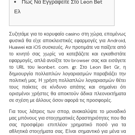
Πώς Να Εγγραφείτε Στο Leon Bet
Ελ
Συζητάμε για το κορυφαίο casino στη χώρα, επομένως
φυσικά θα είχε αποκλειστικές εφαρμογές για Android,
Huawei και iOS συσκευές. Αν προτιμάτε να παίξετε από
το κινητό σας χωρίς να κατεβάζετε και εγκαθιστάτε
εφαρμογές, απλά ανοίξτε τον browser σας και εισάγετε
το URL του leonbet. com. gr. Στο Leon Bet Gr, η
δημιουργία πολλαπλών λογαριασμών παραβιάζει την
πολιτική μας. Η χρήση πολλαπλών λογαριασμών θέτει
τους παίκτες σε κίνδυνο απάτης και σημαίνει ότι
ορισμένοι χρήστες θα αποκτούν άδικα πλεονεκτήματα
σε σχέση με άλλους όσον αφορά τις προσφορές.
Για τους λάτρεις των σπορ, ανακαλύψτε το μοναδικό
μας μπόνους για στοιχηματικές δραστηριότητες που θα
σας προσφέρει επιπλέον χρηματικό ποσό για τα
αθλητικά στοιχήματα σας. Είναι σημαντικό για μένα να