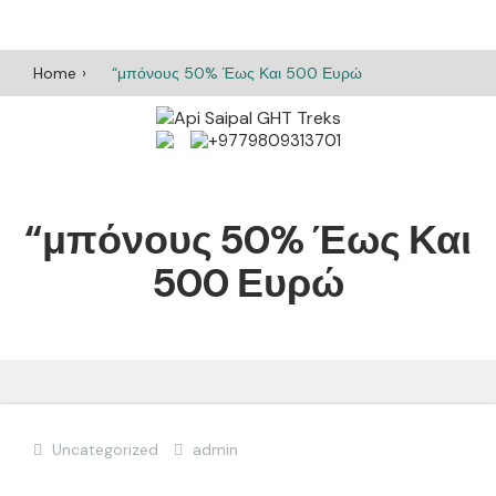
Home
“μπόνους 50% Έως Και 500 Ευρώ
+9779809313701
“μπόνους 50% Έως Και
500 Ευρώ
Uncategorized
admin