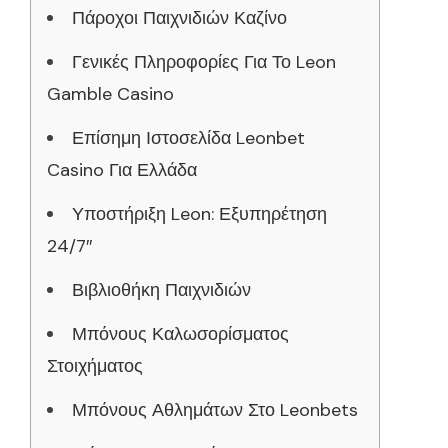
Πάροχοι Παιχνιδιών Καζίνο
Γενικές Πληροφορίες Για Το Leon
Gamble Casino
Επίσημη Ιστοσελίδα Leonbet
Casino Για Ελλάδα
Υποστήριξη Leon: Εξυπηρέτηση
24/7″
Βιβλιοθήκη Παιχνιδιών
Μπόνους Καλωσορίσματος
Στοιχήματος
Μπόνους Αθλημάτων Στο Leonbets