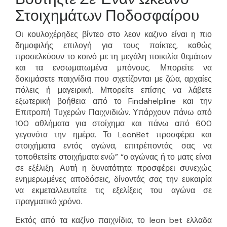
Στοιχημάτων Ποδοσφαίρου
Οι κουλοχέρηδες βίντεο στο λεον καζινο είναι η πιο
δημοφιλής επιλογή για τους παίκτες, καθώς
προσελκύουν το κοινό με τη μεγάλη ποικιλία θεμάτων
και τα ενσωματωμένα μπόνους. Μπορείτε να
δοκιμάσετε παιχνίδια που σχετίζονται με ζώα, αρχαίες
πόλεις ή μαγειρική. Μπορείτε επίσης να λάβετε
εξωτερική βοήθεια από το Findahelpline και την
Επιτροπή Τυχερών Παιχνιδιών. Υπάρχουν πάνω από
100 αθλήματα για στοίχημα και πάνω από 600
γεγονότα την ημέρα. Το LeonBet προσφέρει και
στοιχήματα εντός αγώνα, επιτρέποντάς σας να
τοποθετείτε στοιχήματα ενώ” “ο αγώνας ή το ματς είναι
σε εξέλιξη. Αυτή η δυνατότητα προσφέρει συνεχώς
ενημερωμένες αποδόσεις, δίνοντάς σας την ευκαιρία
να εκμεταλλευτείτε τις εξελίξεις του αγώνα σε
πραγματικό χρόνο.
Εκτός από τα καζίνο παιχνίδια, το leon bet ελλαδα