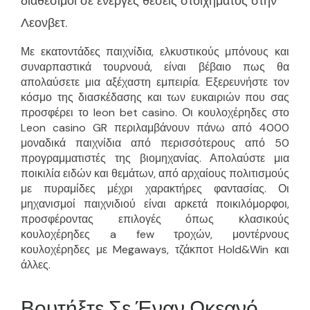
διαθέσιμοι σε ενεργές θέσεις στοιχήματος στην
Λεονβετ.
Με εκατοντάδες παιχνίδια, ελκυστικούς μπόνους και
συναρπαστικά τουρνουά, είναι βέβαιο πως θα
απολαύσετε μια αξέχαστη εμπειρία. Εξερευνήστε τον
κόσμο της διασκέδασης και των ευκαιριών που σας
προσφέρει το leon bet casino. Οι κουλοχέρηδες στο
Leon casino GR περιλαμβάνουν πάνω από 4000
μοναδικά παιχνίδια από περισσότερους από 50
προγραμματιστές της βιομηχανίας. Απολαύστε μια
ποικιλία ειδών και θεμάτων, από αρχαίους πολιτισμούς
με πυραμίδες μέχρι χαρακτήρες φαντασίας. Οι
μηχανισμοί παιχνιδιού είναι αρκετά ποικιλόμορφοι,
προσφέροντας επιλογές όπως κλασικούς
κουλοχέρηδες a few τροχών, μοντέρνους
κουλοχέρηδες με Megaways, τζάκποτ Hold&Win και
άλλες.
Βουτήξτε Σε Έναν Ωκεανό