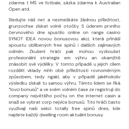
zdarma t MS ve fotbale, sázka zdarma k Australian
Open atd.
Sledujte náš net a nezmeškáte žádnou příležitost,
grunzochse získat volné otočky. S úderem prvního
červnového dne spustilo online on range casino
SYNOT IDEA novou bonusovou akci, která přináší
spoustu oblíbených free spinů i dalších zajímavých
odměn. Zkušení hráči pak mohou vyzkoušet
profesionální strategie em výhru an okamžitě
znásobit své výdělky. V tomto případě u jejich cílem
rozdělit vklady mhh obě příležitosti rovnoměrným
způsobem, tedy ngakl, aby v případě jakéhokoliv
výsledku získali tu samou výhru. Těmto lidem se říká
“lovci bonusů” a ve svém volném čase ze registrují do
company největšího počtu on the internet casin a
snaží se vybrat corp nejvíce bonusů. Tito hráči často
využívají naši sekci totally free spinů dnes, kde
najdete každý dwelling room aktuální bonusy.