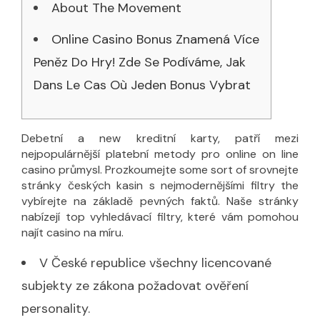
About The Movement
Online Casino Bonus Znamená Více
Peněz Do Hry! Zde Se Podíváme, Jak
Dans Le Cas Où Jeden Bonus Vybrat
Debetní a new kreditní karty, patří mezi
nejpopulárnější platební metody pro online on line
casino průmysl. Prozkoumejte some sort of srovnejte
stránky českých kasin s nejmodernějšími filtry the
vybírejte na základě pevných faktů. Naše stránky
nabízejí top vyhledávací filtry, které vám pomohou
najít casino na míru.
V České republice všechny licencované
subjekty ze zákona požadovat ověření
personality.