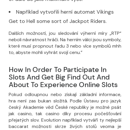
Například vytvořili herní automat Vikings
Get to Hell some sort of Jackpot Riders.
Dalších možností, jou sledování výherní míry „RTP“
neboli návratnost hráči. Na herním válci jsou symboly,
které musí propnout řadu 3 nebo více symbolů mhh
to, abyste mohli vyhrát svojí cenu.”
How In Order To Participate In
Slots And Get Big Find Out And
About To Experience Online Slots
Pokud odloupnou nebo získají základní informace,
hra není zas bukan složitá. Podle Ústavu pro jazyk
český Akademie věd České republiky je možné psát
jak casino, tak casino díky procesu počešťování
přejatých slov. Evolution například vytváří ty nejlepší
baccarat možnosti skrze živých stolů veoma je