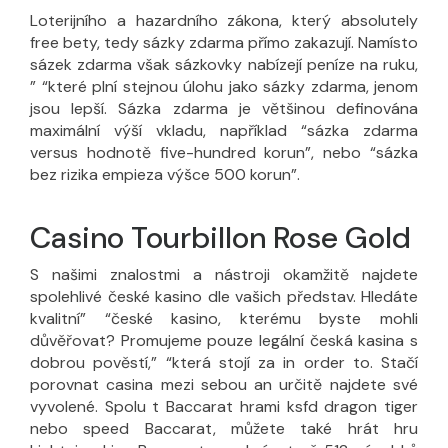
Loterijního a hazardního zákona, který absolutely
free bety, tedy sázky zdarma přímo zakazují. Namísto
sázek zdarma však sázkovky nabízejí peníze na ruku,
” “které plní stejnou úlohu jako sázky zdarma, jenom
jsou lepší. Sázka zdarma je většinou definována
maximální výší vkladu, například “sázka zdarma
versus hodnotě five-hundred korun”, nebo “sázka
bez rizika empieza výšce 500 korun”.
Casino Tourbillon Rose Gold
S našimi znalostmi a nástroji okamžitě najdete
spolehlivé české kasino dle vašich představ. Hledáte
kvalitní” “české kasino, kterému byste mohli
důvěřovat? Promujeme pouze legální česká kasina s
dobrou pověstí,” “která stojí za in order to. Stačí
porovnat casina mezi sebou an určitě najdete své
vyvolené. Spolu t Baccarat hrami ksfd dragon tiger
nebo speed Baccarat, můžete také hrát hru