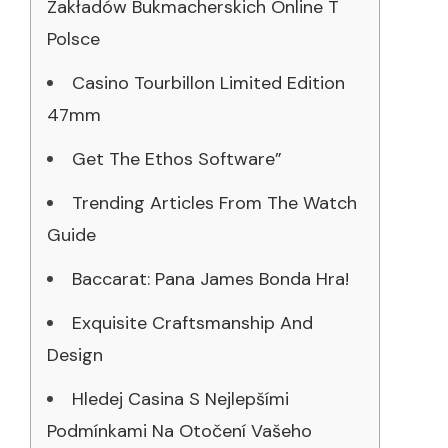
Zakładów Bukmacherskich Online T
Polsce
Casino Tourbillon Limited Edition
47mm
Get The Ethos Software”
Trending Articles From The Watch
Guide
Baccarat: Pana James Bonda Hra!
Exquisite Craftsmanship And
Design
Hledej Casina S Nejlepšími
Podmínkami Na Otočení Vašeho