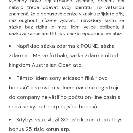
všechny nově registrované zájemce, přičemž ani
nebylo třeba udávat svoji identitu. To většinou
znamená, že o bonusové peníze v kasinu přijdete dřív,
než oughout můžete vybrat. I navzdory faktu, že
sázka bez rizika je mezi lidmi velice oblíbená, ji
sázkové kanceláře 6th is v české republiuce nenabízí.
Například sázka zdarma k POUND, sázka
zdarma t MS ve fotbale, sázka zdarma nited
kingdom Australian Open atd.
Těmto lidem sony ericsson říká “lovci
bonusů” a ve svém volném čase se registrují
do company největšího počtu on-line casin a
snaží se vybrat corp nejvíce bonusů.
Kdybys však vložil 30 tisíc korun, dostal bys
bonus 25 tisíc korun atp.