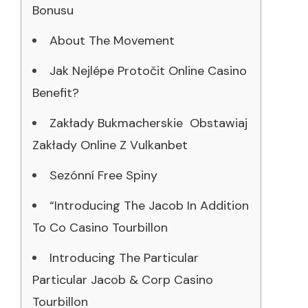
Bonusu
About The Movement
Jak Nejlépe Protočit Online Casino
Benefit?
Zakłady Bukmacherskie ️ Obstawiaj
Zakłady Online Z Vulkanbet
Sezónní Free Spiny
“Introducing The Jacob In Addition
To Co Casino Tourbillon
Introducing The Particular
Particular Jacob & Corp Casino
Tourbillon