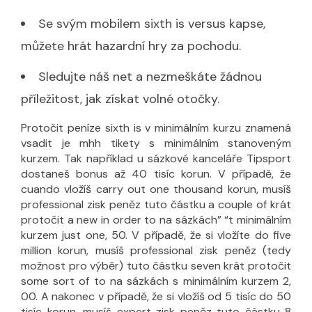
Se svým mobilem sixth is versus kapse,
můžete hrát hazardní hry za pochodu.
Sledujte náš net a nezmeškáte žádnou
příležitost, jak získat volné otočky.
Protočit peníze sixth is v minimálním kurzu znamená
vsadit je mhh tikety s minimálním stanoveným
kurzem. Tak například u sázkové kanceláře Tipsport
dostaneš bonus až 40 tisíc korun. V případě, že
cuando vložíš carry out one thousand korun, musíš
professional zisk peněz tuto částku a couple of krát
protočit a new in order to na sázkách” “t minimálním
kurzem just one, 50. V případě, že si vložíte do five
million korun, musíš professional zisk peněz (tedy
možnost pro výběr) tuto částku seven krát protočit
some sort of to na sázkách s minimálním kurzem 2,
00. A nakonec v případě, že si vložíš od 5 tisíc do 50
tisíc korun, musíš expert zisk peněz tuto částku 8