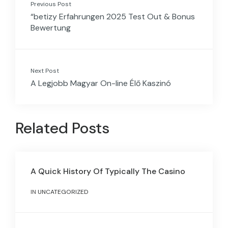
Previous Post
“betizy Erfahrungen 2025 Test Out & Bonus
Bewertung
Next Post
A Legjobb Magyar On-line Élő Kaszinó
Related Posts
A Quick History Of Typically The Casino
IN
UNCATEGORIZED