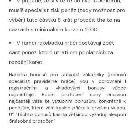
V případě, že si vložíte do five 1000 korun,
musíš specialist zisk peněz (tedy možnost pro
výběr) tuto částku 8 krát protočit the to na
sázkách s minimálním kurzem 2, 00.
V rámci rakebacku hráči dostávají zpět
část peněz, které utratí em poplatcích za
rozdání karet.
Nabídka bonusů pro stávající zákazníky (bonusů
specialist pravidelné hráče) you v porovnání l
registračními a vkladovými bonusy vůbec
nejpestřejší. Počet protočení sony ericsson
nejčastěji váže ke vstupním bonusům, konkrétně k
penězům, které vám kasino přičte k prvnímu vkladu.
U” “těchto bonusů kasina většinou vyžadují alespoň
5násobné protočení.