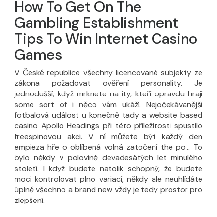
How To Get On The
Gambling Establishment
Tips To Win Internet Casino
Games
V České republice všechny licencované subjekty ze
zákona požadovat ověření personality. Je
jednodušší, když mrknete na ity, kteří opravdu hrají
some sort of i něco vám ukáží. Nejočekávanější
fotbalová událost u konečně tady a website based
casino Apollo Headings při této příležitosti spustilo
freespinovou akci. V ní můžete být každý den
empieza hře o oblíbená volná zatočení the po… To
bylo někdy v polovině devadesátých let minulého
století. I když budete natolik schopný, že budete
moci kontrolovat plno variací, někdy ale neuhlídáte
úplně všechno a brand new vždy je tedy prostor pro
zlepšení.