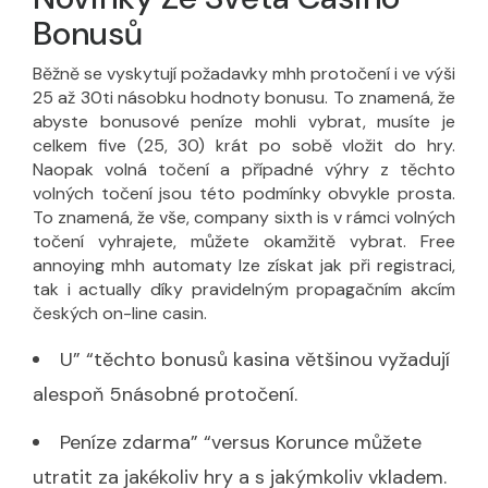
Bonusů
Běžně se vyskytují požadavky mhh protočení i ve výši
25 až 30ti násobku hodnoty bonusu. To znamená, že
abyste bonusové peníze mohli vybrat, musíte je
celkem five (25, 30) krát po sobě vložit do hry.
Naopak volná točení a případné výhry z těchto
volných točení jsou této podmínky obvykle prosta.
To znamená, že vše, company sixth is v rámci volných
točení vyhrajete, můžete okamžitě vybrat. Free
annoying mhh automaty lze získat jak při registraci,
tak i actually díky pravidelným propagačním akcím
českých on-line casin.
U” “těchto bonusů kasina většinou vyžadují
alespoň 5násobné protočení.
Peníze zdarma” “versus Korunce můžete
utratit za jakékoliv hry a s jakýmkoliv vkladem.