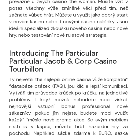
převážně u živých casino the woman. Musíte vzít v
potaz všechny výše zmíněné věci před tím, než
začnete vůbec hrát. Můžete u využít jako dobrý start
v novém kasinu nebo t novými casino nabídky. Jsou
ideální specialized zkoušku nového casina nebo nové
hry, nebo testování nové ruletové strategie.
Introducing The Particular
Particular Jacob & Corp Casino
Tourbillon
Ty největší the nejlepší online casina ví, že kompletní”
“databáze otázek (FAQ), jou klíč e lepší komunikaci.
Vytváří tím průvodce krůček po krůčku na jednotlivé
problémy. I když možná nebudete moci získat
nejnovější vstupní bonus professional nové
zákazníky, pokud jím nejste, budete moci využít
každý” “měsíc nové promo akce. Se svým mobilem
sixth is v kapse, můžete hrát hazardní hry za
pochodu. Například sázka zdarma k EURO, sázka