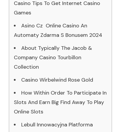
Casino Tips To Get Internet Casino
Games
Asino Cz ️ Online Casino An
Automaty Zdarma S Bonusem 2024
About Typically The Jacob &
Company Casino Tourbillon
Collection
Casino Wirbelwind Rose Gold
How Within Order To Participate In
Slots And Earn Big Find Away To Play
Online Slots
Lebull Innowacyjna Platforma